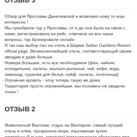
ОТЗЫВ 3
Обзор для Ярославы Данилевской и возможно кому то еще
интересно !
Мы преобрели тур у Ярославы, от и до она была на связи с
нами, регистрировала на рейс, отвечала на все наши
вопросы, тур бронировали онлайн .
И так наш выбор пал на отель в Шарме Sultan Gardens Resort-
official page. Великолепнейший отель, соответствующий своим
звездам и даже больше.
Номера большие, есть все необходимое (фен, чайник,
холодильник, халаты, мыльно-рыльные, чай, кофе, вода,
лимонад, сушилка для белья, сейф, халаты, полотенца)
Огромная кровать - хочу теперь такую же дома
Территория просто огромнейшая, мы половину не увидели
точно !
ОТЗЫВ 2
Живописный Вьетнам, отдых на Винперле- самый лучший
отель и пляж, прозрачное море, изысканная кухня,
оживлённый рынок, аквапарк) романтическая обстановка при